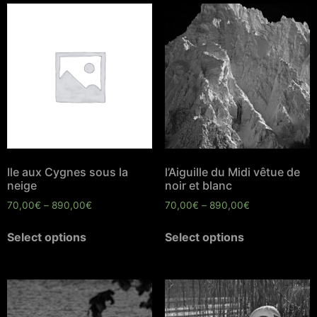
Ile aux Cygnes sous la
l’Aiguille du Midi vêtue de
neige
noir et blanc
70,00
€
–
890,00
€
70,00
€
–
890,00
€
Select options
Select options