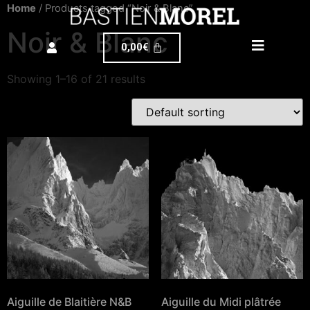
Home
/ Products tagged “Noir & Blanc”
Noir & Blanc
0,00
€
Showing 1–16 of 21 results
Aiguille de Blaitière N&B
Aiguille du Midi plâtrée