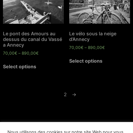
Le pont des Amours au
Le vélo sous la neige
dessus du canal du Vassé
d’Annecy
a Annecy
70,00
€
–
890,00
€
70,00
€
–
890,00
€
Select options
Select options
1
2
→
Nous utilisons des cookies sur notre site Web pour vous