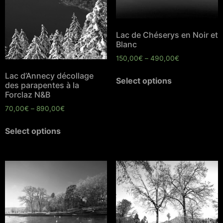
Lac de Chéserys en Noir et
Blanc
150,00
€
–
490,00
€
Lac d’Annecy décollage
Select options
des parapentes à la
Forclaz N&B
70,00
€
–
890,00
€
Select options