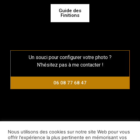
Guide des
Finitions
Un souci pour configurer votre photo ?
N’hésitez pas à me contacter !
06 08 77 68 47
Nous utilisons des cookies sur notre site Web pour vous
offrir l'expérience la plus pertinente en mémorisant vos
Copyright 2021 © Bastien Morel