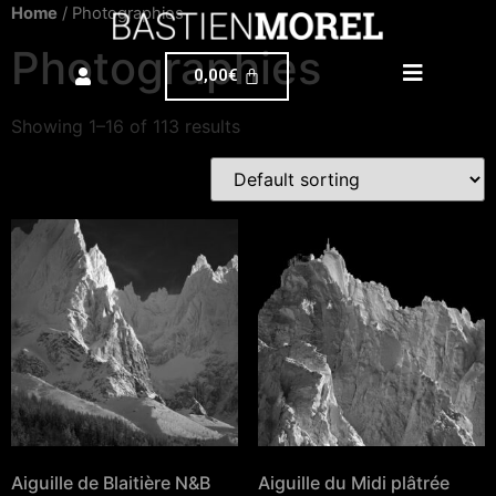
Home
/ Photographies
Photographies
0,00
€
Showing 1–16 of 113 results
Aiguille de Blaitière N&B
Aiguille du Midi plâtrée