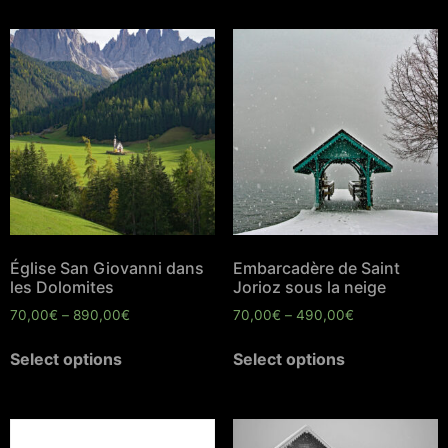
Église San Giovanni dans
Embarcadère de Saint
les Dolomites
Jorioz sous la neige
70,00
€
–
890,00
€
70,00
€
–
490,00
€
Select options
Select options