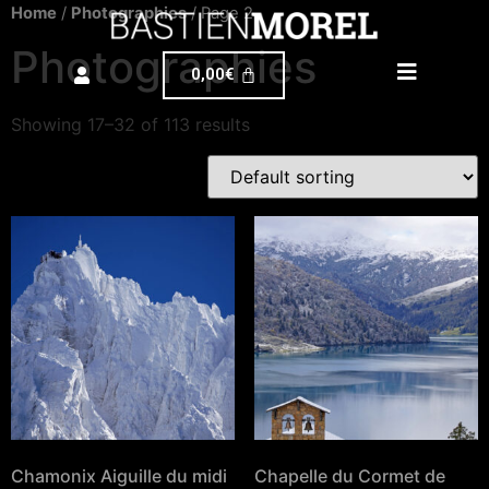
Home
/
Photographies
/ Page 2
Photographies
0,00
€
Showing 17–32 of 113 results
Chamonix Aiguille du midi
Chapelle du Cormet de