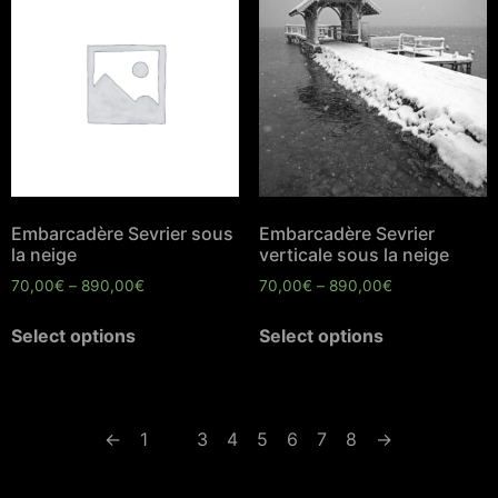
Embarcadère Sevrier sous
Embarcadère Sevrier
la neige
verticale sous la neige
70,00
€
–
890,00
€
70,00
€
–
890,00
€
Select options
Select options
←
1
2
3
4
5
6
7
8
→