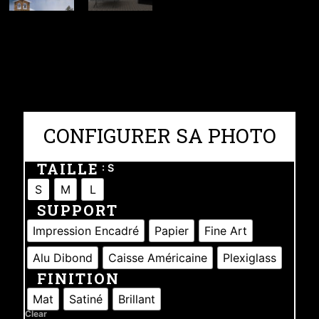
CONFIGURER SA PHOTO
TAILLE
: S
S
M
L
SUPPORT
Impression Encadré
Papier
Fine Art
Alu Dibond
Caisse Américaine
Plexiglass
FINITION
Mat
Satiné
Brillant
Clear