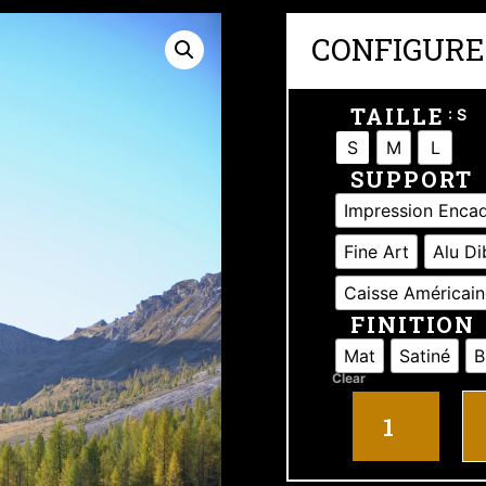
CONFIGURE
TAILLE
: S
S
M
L
SUPPORT
Impression Enca
Fine Art
Alu D
Caisse Américain
FINITION
Mat
Satiné
B
Clear