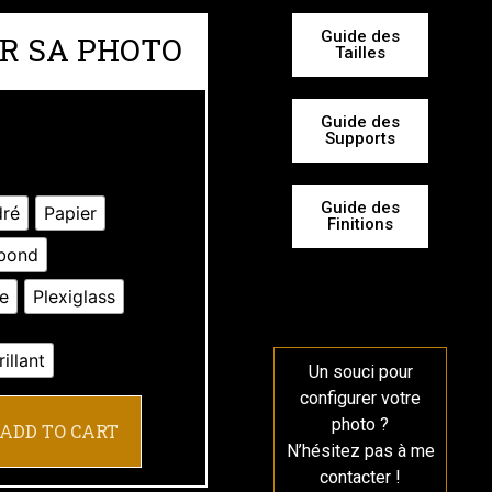
Guide des
R SA PHOTO
Tailles
Guide des
Supports
Guide des
dré
Papier
Finitions
ibond
e
Plexiglass
rillant
Un souci pour
configurer votre
photo ?
ADD TO CART
N’hésitez pas à me
contacter !