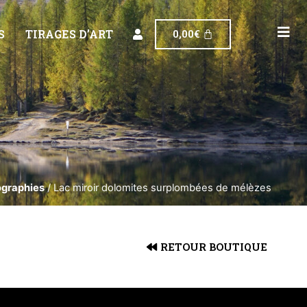
S
TIRAGES D’ART
0,00
€
graphies
/ Lac miroir dolomites surplombées de mélèzes
RETOUR BOUTIQUE