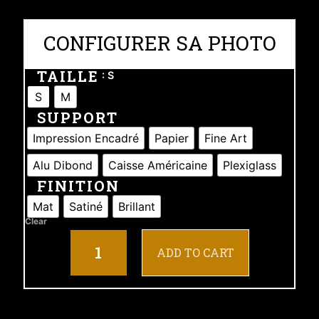
CONFIGURER SA PHOTO
TAILLE
: S
S
M
SUPPORT
Impression Encadré
Papier
Fine Art
Alu Dibond
Caisse Américaine
Plexiglass
FINITION
Mat
Satiné
Brillant
Clear
ADD TO CART