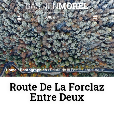
0,00
€
Home
/
Photographies
/ Route de la Forclaz entre deux
Route De La Forclaz
Entre Deux