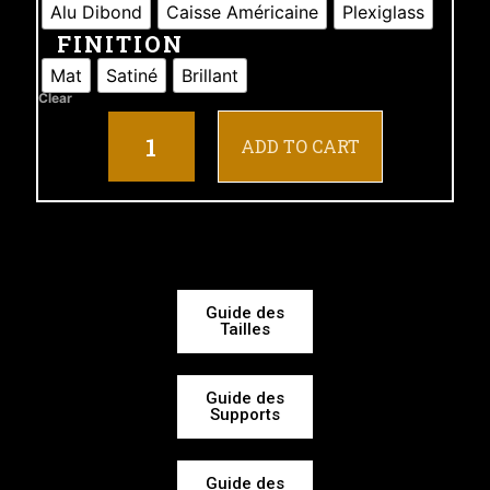
Alu Dibond
Caisse Américaine
Plexiglass
FINITION
Mat
Satiné
Brillant
Clear
ADD TO CART
Guide des
Tailles
Guide des
Supports
Guide des